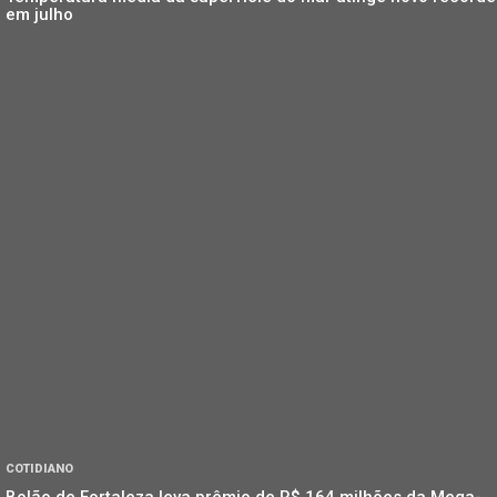
em julho
COTIDIANO
Bolão de Fortaleza leva prêmio de R$ 164 milhões da Mega-