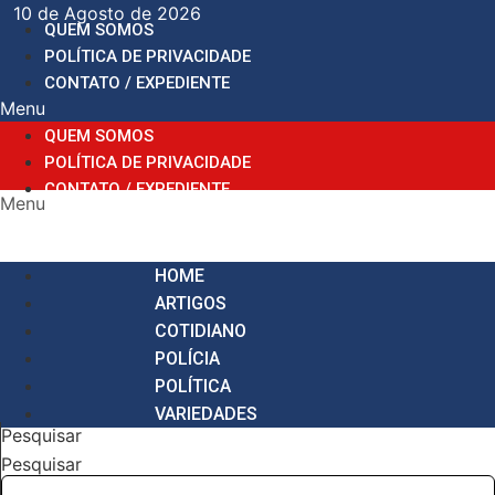
Ir
10 de Agosto de 2026
QUEM SOMOS
para
POLÍTICA DE PRIVACIDADE
o
CONTATO / EXPEDIENTE
conteúdo
Menu
QUEM SOMOS
POLÍTICA DE PRIVACIDADE
CONTATO / EXPEDIENTE
Menu
HOME
ARTIGOS
COTIDIANO
POLÍCIA
POLÍTICA
VARIEDADES
Pesquisar
Pesquisar