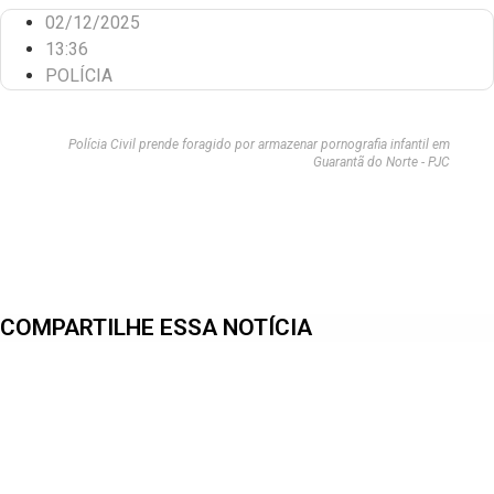
02/12/2025
13:36
POLÍCIA
Polícia Civil prende foragido por armazenar pornografia infantil em
Guarantã do Norte - PJC
COMPARTILHE ESSA NOTÍCIA