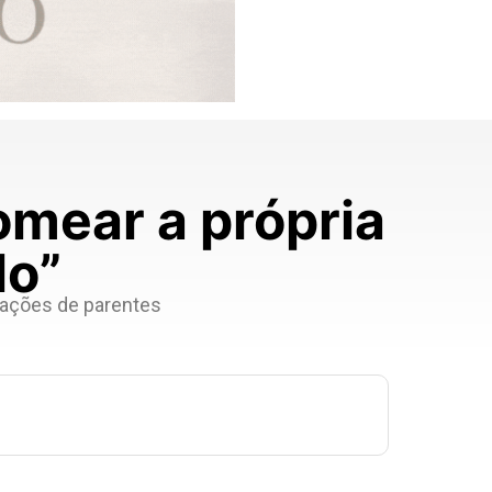
omear a própria
lo”
eações de parentes