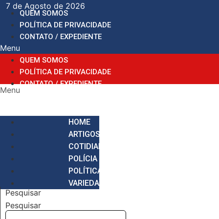
Ir
7 de Agosto de 2026
QUEM SOMOS
para
POLÍTICA DE PRIVACIDADE
o
CONTATO / EXPEDIENTE
conteúdo
Menu
QUEM SOMOS
POLÍTICA DE PRIVACIDADE
CONTATO / EXPEDIENTE
Menu
HOME
ARTIGOS
COTIDIANO
POLÍCIA
POLÍTICA
VARIEDADES
Pesquisar
Pesquisar