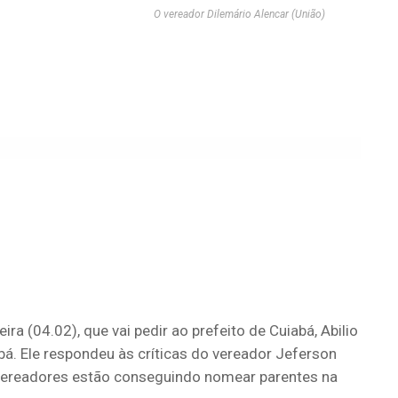
O vereador Dilemário Alencar (União)
ra (04.02), que vai pedir ao prefeito de Cuiabá, Abilio
bá. Ele respondeu às críticas do vereador Jeferson
e vereadores estão conseguindo nomear parentes na