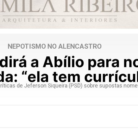
NEPOTISMO NO ALENCASTRO
dirá a Abílio para n
a: “ela tem currícu
críticas de Jeferson Siqueira (PSD) sobre supostas nom