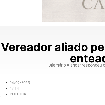
Vereador aliado pe
entead
Dilemário Alencar respondeu 
04/02/2025
13:14
POLÍTICA