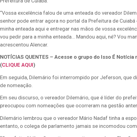
Prefeitura de Cuiabá.
“Vossa excelência falou de uma enteada do vereador Dilem
senhor pode entrar agora no portal da Prefeitura de Cuiabá e
minha enteada aqui e entregar nas mãos de vossa excelência
vou pedir para a minha enteada… Mandou aqui, né? Vou manda
acrescentou Alencar.
NOTÍCIAS QUENTES – Acesse o grupo do Isso É Notícia 
(
CLIQUE AQUI
)
Em seguida, Dilemário foi interrompido por Jeferson, que d
de nomeação.
Em seu discurso, o vereador Dilemário, que é líder do prefe
preocupou com nomeações que ocorreram na gestão anterio
Dilemário lembrou que o vereador Mário Nadaf tinha a espo
entanto, o colega de parlamento jamais se incomodou com 