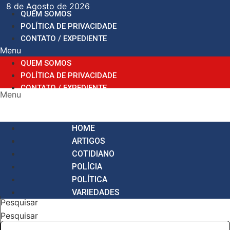
Ir
8 de Agosto de 2026
QUEM SOMOS
para
POLÍTICA DE PRIVACIDADE
o
CONTATO / EXPEDIENTE
conteúdo
Menu
QUEM SOMOS
POLÍTICA DE PRIVACIDADE
CONTATO / EXPEDIENTE
Menu
HOME
ARTIGOS
COTIDIANO
POLÍCIA
POLÍTICA
VARIEDADES
Pesquisar
Pesquisar